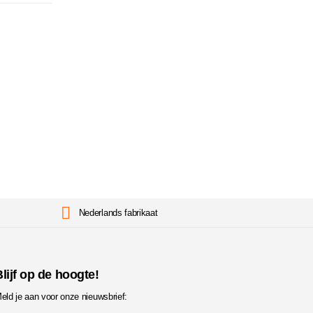
Werkplek heeft invloed op nachtrust
Wanneer u al enige t...
Het i
read more
keuz
Een go
read 
Nederlands fabrikaat
lijf op de hoogte!
eld je aan voor onze nieuwsbrief: