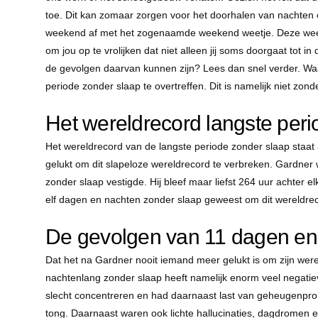
toe. Dit kan zomaar zorgen voor het doorhalen van nachten
weekend af met het zogenaamde weekend weetje. Deze week s
om jou op te vrolijken dat niet alleen jij soms doorgaat tot 
de gevolgen daarvan kunnen zijn? Lees dan snel verder. W
periode zonder slaap te overtreffen. Dit is namelijk niet zonde
Het wereldrecord langste peri
Het wereldrecord van de langste periode zonder slaap staa
gelukt om dit slapeloze wereldrecord te verbreken. Gardner 
zonder slaap vestigde. Hij bleef maar liefst 264 uur achte
elf dagen en nachten zonder slaap geweest om dit wereldreco
De gevolgen van 11 dagen en
Dat het na Gardner nooit iemand meer gelukt is om zijn were
nachtenlang zonder slaap heeft namelijk enorm veel negatiev
slecht concentreren en had daarnaast last van geheugenprobl
tong. Daarnaast waren ook lichte hallucinaties, dagdromen