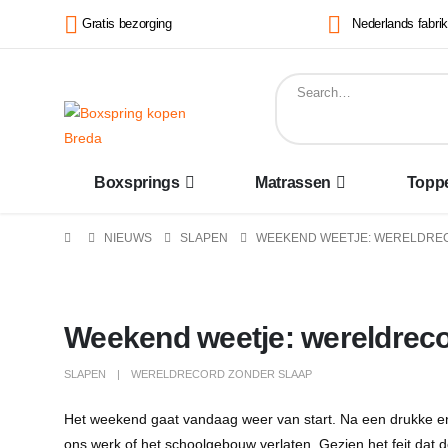
Gratis bezorging
Nederlands fabri
Boxsprings
Matrassen
Topp
NIEUWS
SLAPEN
WEEKEND WEETJE: WERELDREC
Weekend weetje: wereldreco
SLAPEN
WERELDRECORD ZONDER SLAAP
Het weekend gaat vandaag weer van start. Na een drukke en
ons werk of het schoolgebouw verlaten. Gezien het feit dat 