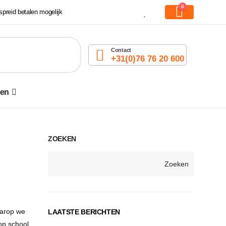
0
preid betalen mogelijk
Contact
+31(0)76 76 20 600
den
ZOEKEN
Zoeken
aarop we
LAATSTE BERICHTEN
op school