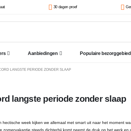
kaat
30 dagen proef
Ges
ers
Aanbiedingen
Populaire bezorggebie
ORD LANGSTE PERIODE ZONDER SLAAP
rd langste periode zonder slaap
 hectische week kijken we allemaal met smart uit naar het moment w
de zomervakantie steeds dichterbij komt neemt de druk op het werk en 