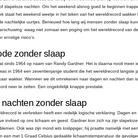
 of slapeloze nachten. Om het weekend alsnog goed te beginnen trappe
taat het weekend weetje in het teken van het wereldrecord wakker bl
in de nachtelijke uurtjes. Benieuwd hoe lang wij mensen zonder slaap ku
aarschuwing: waag niet zomaar een poging om het wereldrecord van de
r ernstige risico’s.
ode zonder slaap
t al sinds 1964 op naam van Randy Gardner. Het is daarna nooit meer 
was in 1964 een zeventienjarige student die het wereldrecord langste 
r elkaar wakker. Wanneer we dit omrekenen naar dagen en nachten dan i
rd neer te zetten. Een ongelofelijk knappe prestatie.
 nachten zonder slaap
ldrecord te verbreken heeft een redelijk logische verklaring. Dagen en
e invloed op ons lichaam en geest. Gardner kon zich na zijn slapeloz
emen. Ook was zijn mond iets loslippiger, hij praatte namelijk met ee
 en een met 1 Graad Celsius gedaalde lichaamstemperatuur de gevolge