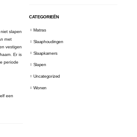
CATEGORIEËN
Matras
niet slapen
an met
Slaaphoudingen
en vestigen
Slaapkamers
haam. Er is
ge periode
Slapen
Uncategorized
Wonen
elf een