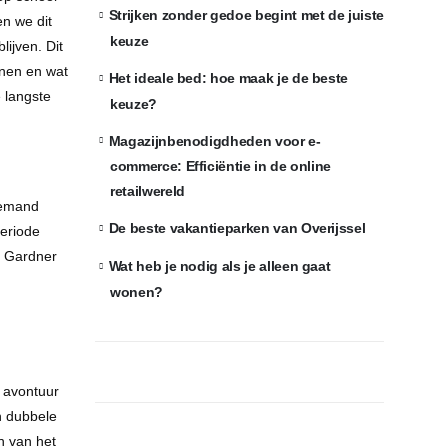
Strijken zonder gedoe begint met de juiste
n we dit
keuze
ijven. Dit
nnen en wat
Het ideale bed: hoe maak je de beste
 langste
keuze?
Magazijnbenodigdheden voor e-
commerce: Efficiëntie in de online
retailwereld
iemand
De beste vakantieparken van Overijssel
periode
s Gardner
Wat heb je nodig als je alleen gaat
wonen?
e avontuur
n dubbele
n van het