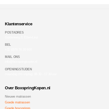
Klantenservice
POSTADRES
Guldenweg 3, Etten-Leur
BEL
+31 (0)76 76 20 600
MAIL ONS
info@boxspringkopen.nl
OPENINGSTIJDEN
maandag t/m vrijdag: 08.30 - 17.30 uur
Over BoxspringKopen.nl
Nieuwe matrassen
Goede matrassen
Goede boxsprings