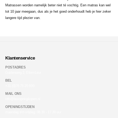
Matrassen worden namelijk beter niet té vochtig. Een matras kan wel
tot 10 jaar meegaan, dus als je het goed onderhoudt heb je hier zeker
langere tijd plezier van.
Klantenservice
POSTADRES
Guldenweg 3, Etten-Leur
BEL
+31 (0)76 76 20 600
MAIL ONS
info@boxspringkopen.nl
OPENINGSTIJDEN
maandag t/m vrijdag: 08.30 - 17.30 uur