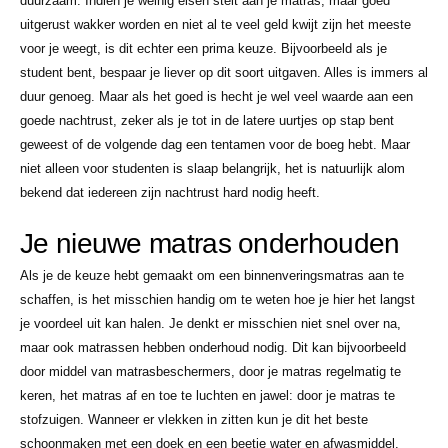
duurzaam. Indien je weinig eisen stelt aan je matras, maar goed
uitgerust wakker worden en niet al te veel geld kwijt zijn het meeste
voor je weegt, is dit echter een prima keuze. Bijvoorbeeld als je
student bent, bespaar je liever op dit soort uitgaven. Alles is immers al
duur genoeg. Maar als het goed is hecht je wel veel waarde aan een
goede nachtrust, zeker als je tot in de latere uurtjes op stap bent
geweest of de volgende dag een tentamen voor de boeg hebt. Maar
niet alleen voor studenten is slaap belangrijk, het is natuurlijk alom
bekend dat iedereen zijn nachtrust hard nodig heeft.
Je nieuwe matras onderhouden
Als je de keuze hebt gemaakt om een binnenveringsmatras aan te
schaffen, is het misschien handig om te weten hoe je hier het langst
je voordeel uit kan halen. Je denkt er misschien niet snel over na,
maar ook matrassen hebben onderhoud nodig. Dit kan bijvoorbeeld
door middel van matrasbeschermers, door je matras regelmatig te
keren, het matras af en toe te luchten en jawel: door je matras te
stofzuigen. Wanneer er vlekken in zitten kun je dit het beste
schoonmaken met een doek en een beetje water en afwasmiddel.