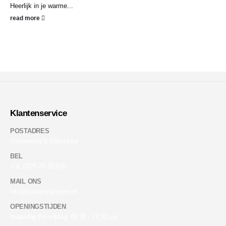
Heerlijk in je warme...
read more
Klantenservice
POSTADRES
Guldenweg 3, Etten-Leur
BEL
+31 (0)76 76 20 600
MAIL ONS
info@boxspringkopen.nl
OPENINGSTIJDEN
maandag t/m vrijdag: 08.30 - 17.30 uur