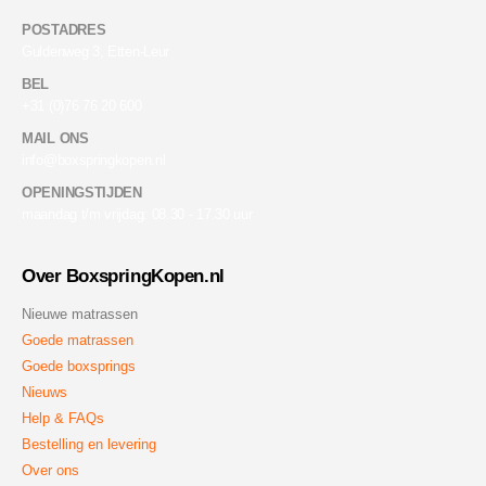
POSTADRES
Guldenweg 3, Etten-Leur
BEL
+31 (0)76 76 20 600
MAIL ONS
info@boxspringkopen.nl
OPENINGSTIJDEN
maandag t/m vrijdag: 08.30 - 17.30 uur
Over BoxspringKopen.nl
Nieuwe matrassen
Goede matrassen
Goede boxsprings
Nieuws
Help & FAQs
Bestelling en levering
Over ons