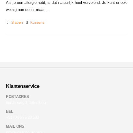
Als je een allergie hebt, is dat natuurlijk heel vervelend. Je kunt er ook
weinig aan doen, maar ...
Slapen
Kussens
Klantenservice
POSTADRES
Guldenweg 3, Etten-Leur
BEL
+31 (0)76 76 20 600
MAIL ONS
info@boxspringkopen.nl