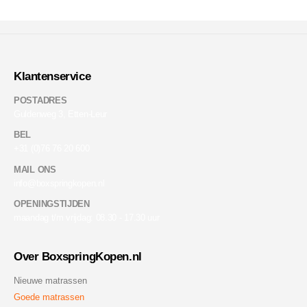
Klantenservice
POSTADRES
Guldenweg 3, Etten-Leur
BEL
+31 (0)76 76 20 600
MAIL ONS
info@boxspringkopen.nl
OPENINGSTIJDEN
maandag t/m vrijdag: 08.30 - 17.30 uur
Over BoxspringKopen.nl
Nieuwe matrassen
Goede matrassen