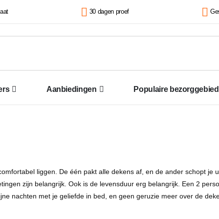
kaat
30 dagen proef
Ges
ers
Aanbiedingen
Populaire bezorggebie
fortabel liggen. De één pakt alle dekens af, en de ander schopt je uit
gen zijn belangrijk. Ook is de levensduur erg belangrijk. Een 2 persoo
 fijne nachten met je geliefde in bed, en geen geruzie meer over de dek