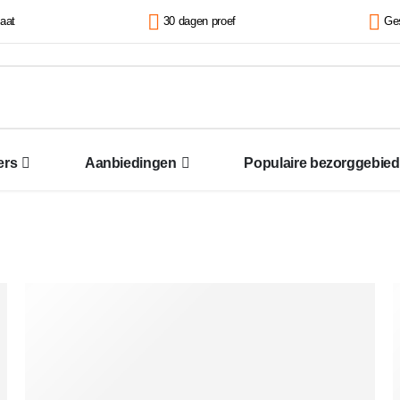
kaat
30 dagen proef
Ges
ers
Aanbiedingen
Populaire bezorggebie