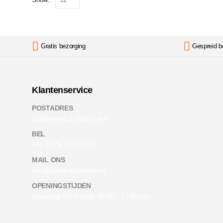
Gratis bezorging
Gespreid b
Klantenservice
POSTADRES
Guldenweg 3, Etten-Leur
BEL
+31 (0)76 76 20 600
MAIL ONS
info@boxspringkopen.nl
OPENINGSTIJDEN
maandag t/m vrijdag: 08.30 - 17.30 uur